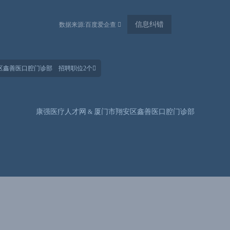
信息纠错
数据来源:百度爱企查 
区鑫善医口腔门诊部 招聘职位2个
康强医疗人才网
厦门市翔安区鑫善医口腔门诊部
&