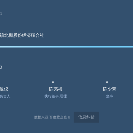
1
镇北栅股份经济联合社
3
敏仪
陈亮祺
陈少芳
负责人
执行董事,经理
监事
信息纠错
数据来源:百度爱企查 