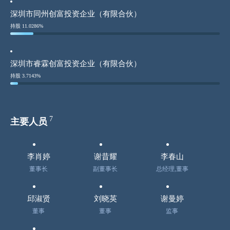
深圳市同州创富投资企业（有限合伙）
持股 11.0286%
深圳市睿霖创富投资企业（有限合伙）
持股 3.7143%
7
主要人员
李肖婷
谢昔耀
李春山
董事长
副董事长
总经理,董事
邱淑贤
刘晓英
谢曼婷
董事
董事
监事