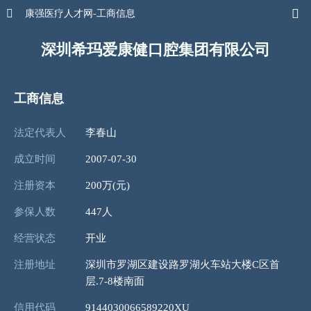


康强医疗人才网-工商信息
深圳希玛爱康健口腔集团有限公司
工商信息
法定代表人
李春山
成立时间
2007-07-30
注册资本
200万(元)
参保人数
447人
经营状态
开业
注册地址
深圳市罗湖区建设路罗湖火车站大楼C区首
层.7-8楼南面
信用代码
9144030066589220XU