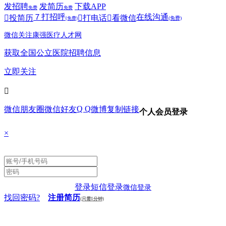
发招聘
发简历
下载APP
免费
免费
７
打招呼
在线沟通

投简历

打电话

看微信
(免费)
(免费)
微信关注康强医疗人才网
获取全国公立医院招聘信息
立即关注

Q Q
微信朋友圈
微信好友
微博
复制链接
个人会员登录
×
登录
短信登录
微信登录
找回密码?
注册简历
(只需1分钟)