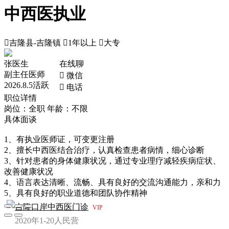
中西医执业

吉隆县-吉隆镇

1年以上

大专
张医生
在线聊
副主任医师
 微信
2026.8.5活跃
 电话
职位详情
岗位：全职
年龄：不限
具体面谈
1、有执业医师证，可变更注册
2、擅长中西医结合治疗，认真检查患者病情，细心诊断
3、针对患者的身体健康状况，通过专业理疗减轻疾病症状、
改善健康状况
4、语言表达清晰、流畅、具有良好的交流沟通能力，亲和力
5、具有良好的职业道德和团队协作精神
吉隆口岸中西医门诊
VIP
2020年
1-20人
民营