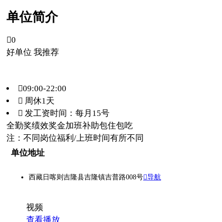
单位简介

0
好单位 我推荐
09:00-22:00
 周休1天
 发工资时间：每月15号
全勤奖
绩效奖金
加班补助
包住
包吃
注：不同岗位福利/上班时间有所不同
单位地址
西藏日喀则吉隆县吉隆镇吉普路008号
导航
视频
查看播放