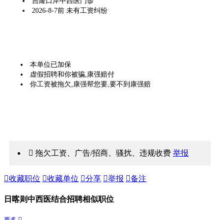
吉隆口岸中西医门诊
2026-8-7前 未有工资纠纷
本单位已加保
虚假招聘和你被骗,康强赔付
你工资被拖欠,康强帮您要,要不到康强赔
 拖欠工资、广告/招商、骚扰、违规收费
举报

收藏职位

收藏单位

分享

举报

备注
日喀则中西医结合招聘相似职位
更多 