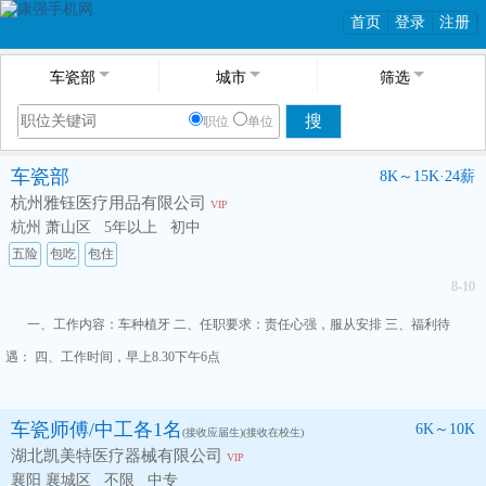
首页
登录
注册
车瓷部
城市
筛选
搜
职位
单位
车瓷部
8K～15K·24薪
杭州雅钰医疗用品有限公司
VIP
杭州 萧山区
5年以上
初中
五险
包吃
包住
8-10
一、工作内容：车种植牙 二、任职要求：责任心强，服从安排 三、福利待
遇： 四、工作时间，早上8.30下午6点
车瓷师傅/中工各1名
6K～10K
(接收应届生)(接收在校生)
湖北凯美特医疗器械有限公司
VIP
襄阳 襄城区
不限
中专