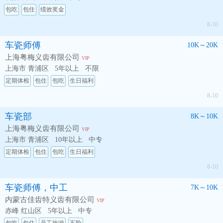
包吃
包住
绩效奖金
8-10
车瓷师傅
10K～20K
上海粤梅义齿有限公司
VIP
上海市 青浦区
5年以上
不限
定期体检
包住
包吃
生日福利
8-10
车瓷部
8K～10K
上海粤梅义齿有限公司
VIP
上海市 青浦区
10年以上
中专
定期体检
包住
包吃
生日福利
8-10
车瓷师傅，中工
7K～10K
内蒙古佳齿特义齿有限公司
VIP
赤峰 红山区
5年以上
中专