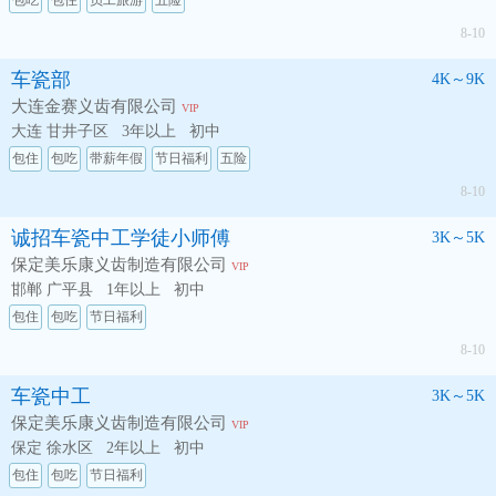
包吃
包住
员工旅游
五险
8-10
车瓷部
4K～9K
大连金赛义齿有限公司
VIP
大连 甘井子区
3年以上
初中
包住
包吃
带薪年假
节日福利
五险
8-10
诚招车瓷中工学徒小师傅
3K～5K
保定美乐康义齿制造有限公司
VIP
邯郸 广平县
1年以上
初中
包住
包吃
节日福利
8-10
车瓷中工
3K～5K
保定美乐康义齿制造有限公司
VIP
保定 徐水区
2年以上
初中
包住
包吃
节日福利