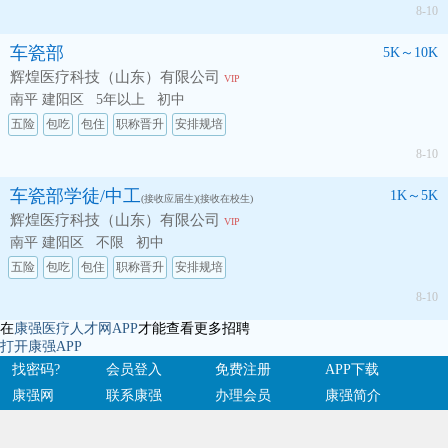
8-10
车瓷部
5K～10K
辉煌医疗科技（山东）有限公司
VIP
南平 建阳区
5年以上
初中
五险
包吃
包住
职称晋升
安排规培
8-10
车瓷部学徒/中工
1K～5K
(接收应届生)(接收在校生)
辉煌医疗科技（山东）有限公司
VIP
南平 建阳区
不限
初中
五险
包吃
包住
职称晋升
安排规培
8-10
在
康强医疗人才网APP
才能查看更多招聘
打开康强APP
找密码?
会员登入
免费注册
APP下载
康强网
联系康强
办理会员
康强简介