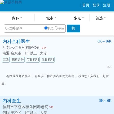
首页
登录
注册
内科
城市
多点
筛选
搜
职位
单位
内科全科医生
8K～16K
江苏禾仁医药有限公司
VIP
南通 启东市
1年以上
大专
五险
职称晋升
节日福利
生日福利
8-6
有执业医师资格证， 有坐诊工作经验者可优先考虑， 诚邀您加入我们一起发
展！
内科医生
5K～6K
信阳市平桥区福乐园养老院
VIP
信阳 平桥区
1年以上
大专