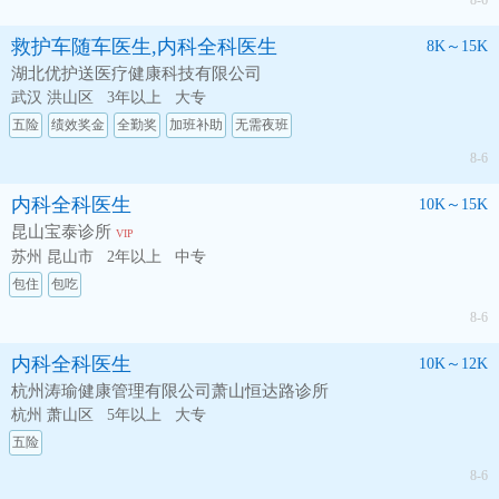
8-6
救护车随车医生,内科全科医生
8K～15K
湖北优护送医疗健康科技有限公司
武汉 洪山区
3年以上
大专
五险
绩效奖金
全勤奖
加班补助
无需夜班
8-6
内科全科医生
10K～15K
昆山宝泰诊所
VIP
苏州 昆山市
2年以上
中专
包住
包吃
8-6
内科全科医生
10K～12K
杭州涛瑜健康管理有限公司萧山恒达路诊所
杭州 萧山区
5年以上
大专
五险
8-6