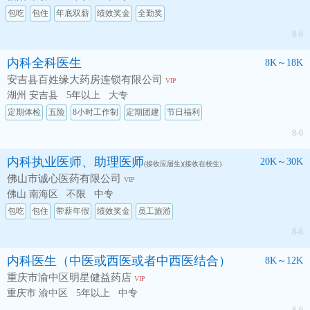
包吃
包住
年底双薪
绩效奖金
全勤奖
8-6
内科全科医生
8K～18K
安吉县百姓缘大药房连锁有限公司
VIP
湖州 安吉县
5年以上
大专
定期体检
五险
8小时工作制
定期团建
节日福利
8-6
内科执业医师、助理医师
20K～30K
(接收应届生)(接收在校生)
佛山市诚心医药有限公司
VIP
佛山 南海区
不限
中专
包吃
包住
带薪年假
绩效奖金
员工旅游
8-6
内科医生（中医或西医或者中西医结合）
8K～12K
重庆市渝中区明星健益药店
VIP
重庆市 渝中区
5年以上
中专