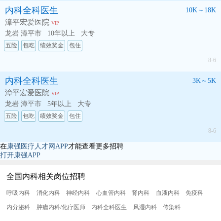
内科全科医生
10K～18K
漳平宏爱医院
VIP
龙岩 漳平市
10年以上
大专
五险
包吃
绩效奖金
包住
8-6
内科全科医生
3K～5K
漳平宏爱医院
VIP
龙岩 漳平市
5年以上
大专
五险
包吃
绩效奖金
包住
8-6
在
康强医疗人才网APP
才能查看更多招聘
打开康强APP
全国内科相关岗位招聘
呼吸内科
消化内科
神经内科
心血管内科
肾内科
血液内科
免疫科
内分泌科
肿瘤内科/化疗医师
内科全科医生
风湿内科
传染科