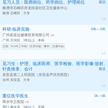
见习人员：医师岗位、药学岗位、护理岗位
面议
株洲市石峰区井龙街道社区卫生服务中心
株洲 石峰区
大专
8-8
科研/临床实验
10K～20K
广州诺诺达健康投资有限公司
VIP
广州 天河区
3年以上
本科
五险
8小时工作制
住房补贴
餐补
交通补贴
8-8
见习生：护理、临床医师、医学检验、医学影像/放射、
针灸推拿、会计
面议
东安县第二人民医院（东安县芦洪市医院）
永州 东安县
大专
8-8
重症医学医生
5K～6K
商水中立医院
VIP
周口 商水县
3年以上
不限