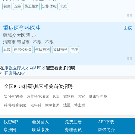
包住
五险
员工旅游
定期体检
包吃
8-8
重症医学科医生
面议
韩城交大医院
VIP
渭南市 韩城市
不限
不限
五险
住房公积金
生日福利
节日福利
包住
8-8
在
康强医疗人才网APP
才能查看更多招聘
打开康强APP
全国ICU/科研/其它相关岗位招聘
实习生/进修
营养科/营养师
ICU
宠物科
其它
健康管理师
科研/临床实验
老年科
教学老师
法医
博士后
找密码?
会员登入
免费注册
APP下载
康强网
联系康强
办理会员
康强简介