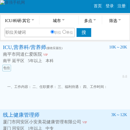
首页
登录
注册
ICU/科研/其它
城市
多点
筛选
搜
职位
单位
ICU,营养科/营养师
10K～20K
(接收应届生)
南平市同道仁爱医院
VIP
南平 延平区
5年以上
本科
包住
8-8
一、工作内容： 二、任职要求： 三、福利待遇： 四、工作时间：
线上健康管理师
3K～12K
厦门市同安区小安美花健康管理有限公司
VIP
厦门 同安区
1年以上
中专