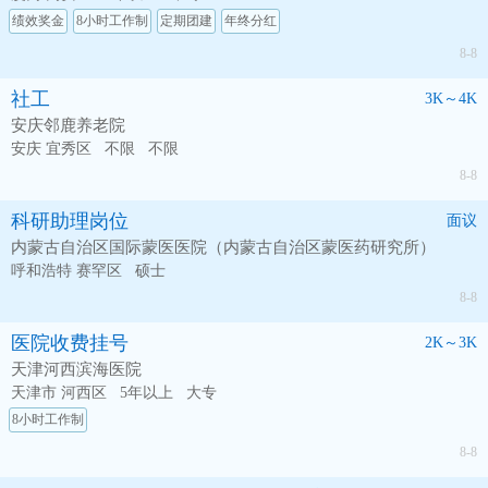
绩效奖金
8小时工作制
定期团建
年终分红
8-8
社工
3K～4K
安庆邻鹿养老院
安庆 宜秀区
不限
不限
8-8
科研助理岗位
面议
内蒙古自治区国际蒙医医院（内蒙古自治区蒙医药研究所）
呼和浩特 赛罕区
硕士
8-8
医院收费挂号
2K～3K
天津河西滨海医院
天津市 河西区
5年以上
大专
8小时工作制
8-8