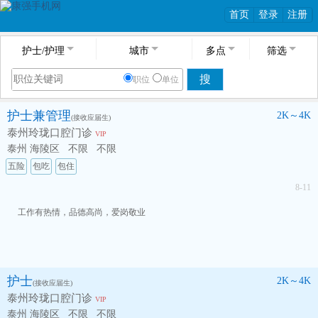
首页
登录
注册
护士/护理
城市
多点
筛选
搜
职位
单位
护士兼管理
2K～4K
(接收应届生)
泰州玲珑口腔门诊
VIP
泰州 海陵区
不限
不限
五险
包吃
包住
8-11
工作有热情，品德高尚，爱岗敬业
护士
2K～4K
(接收应届生)
泰州玲珑口腔门诊
VIP
泰州 海陵区
不限
不限