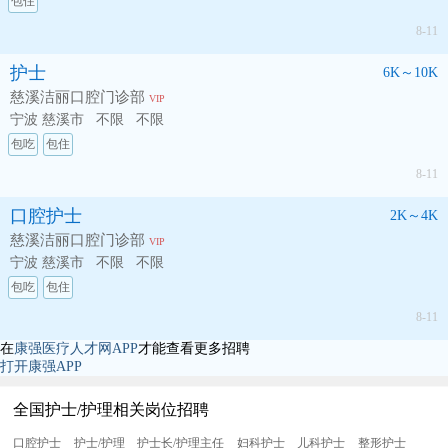
包住
8-11
护士
6K～10K
慈溪洁丽口腔门诊部
VIP
宁波 慈溪市
不限
不限
包吃
包住
8-11
口腔护士
2K～4K
慈溪洁丽口腔门诊部
VIP
宁波 慈溪市
不限
不限
包吃
包住
8-11
在
康强医疗人才网APP
才能查看更多招聘
打开康强APP
全国护士/护理相关岗位招聘
口腔护士
护士/护理
护士长/护理主任
妇科护士
儿科护士
整形护士