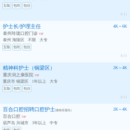
五险
包吃
包住
8-11
护士长/护理主任
4K～6K
泰州玲珑口腔门诊
VIP
泰州 海陵区
不限
大专
五险
包吃
包住
8-11
精神科护士（铜梁区）
2K～4K
重庆润之康医院
VIP
重庆市 铜梁区
1年以上
大专
五险
包吃
包住
8-11
百合口腔招聘口腔护士
2K～4K
(接收应届生)
百合口腔
VIP
葫芦岛 兴城市
3年以上
中专