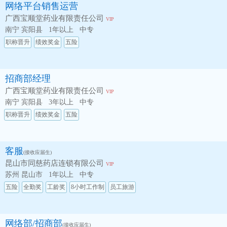
网络平台销售运营
广西宝顺堂药业有限责任公司
VIP
南宁 宾阳县
1年以上
中专
职称晋升
绩效奖金
五险
招商部经理
广西宝顺堂药业有限责任公司
VIP
南宁 宾阳县
3年以上
中专
职称晋升
绩效奖金
五险
客服
(接收应届生)
昆山市同慈药店连锁有限公司
VIP
苏州 昆山市
1年以上
中专
五险
全勤奖
工龄奖
8小时工作制
员工旅游
网络部/招商部
(接收应届生)