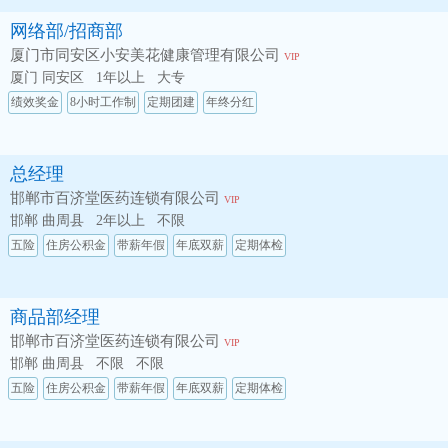
网络部/招商部
厦门市同安区小安美花健康管理有限公司
VIP
厦门 同安区
1年以上
大专
绩效奖金
8小时工作制
定期团建
年终分红
总经理
邯郸市百济堂医药连锁有限公司
VIP
邯郸 曲周县
2年以上
不限
五险
住房公积金
带薪年假
年底双薪
定期体检
商品部经理
邯郸市百济堂医药连锁有限公司
VIP
邯郸 曲周县
不限
不限
五险
住房公积金
带薪年假
年底双薪
定期体检