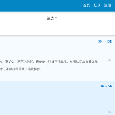
首页
登录
注册
筛选
5K～12K
8-9
团买药、饿了么、京东大药房、拼多多、抖音本地生活、私域社群运营者优先；
要求，不触碰医药线上违规操作。
3K～5K
8-9