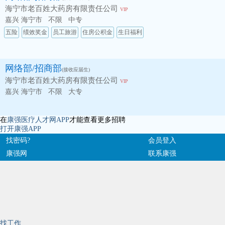
海宁市老百姓大药房有限责任公司
VIP
嘉兴 海宁市
不限
中专
五险
绩效奖金
员工旅游
住房公积金
生日福利
网络部/招商部
(接收应届生)
海宁市老百姓大药房有限责任公司
VIP
嘉兴 海宁市
不限
大专
在
康强医疗人才网APP
才能查看更多招聘
打开康强APP
找密码?
会员登入
康强网
联系康强
找工作