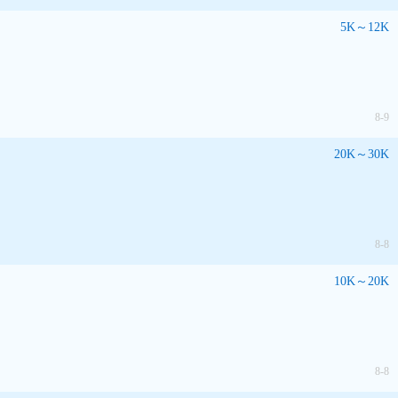
5K～12K
8-9
20K～30K
8-8
10K～20K
8-8