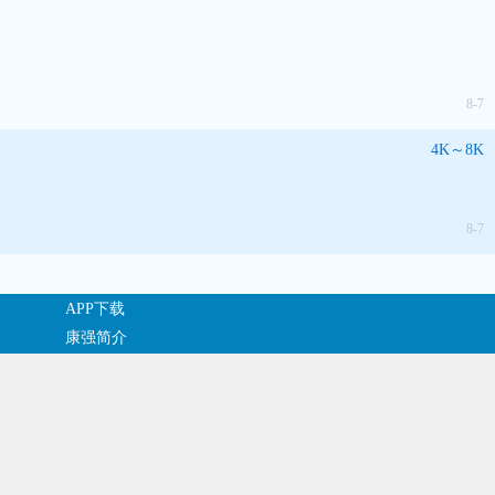
8-7
4K～8K
8-7
APP下载
康强简介