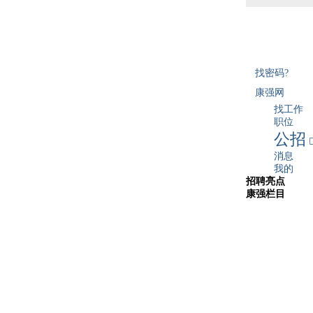
找密码?
康强网
找工作
职位
公招
消息
我的
招聘亮点
康强栏目