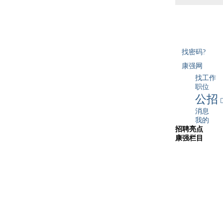
找密码?
康强网
找工作
职位
公招
消息
我的
招聘亮点
康强栏目