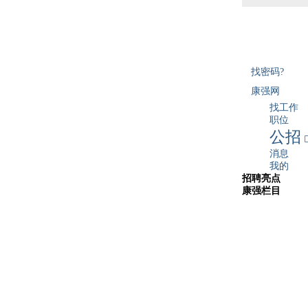
找密码?
康强网
找工作
职位
公招
消息
我的
招聘亮点
康强栏目