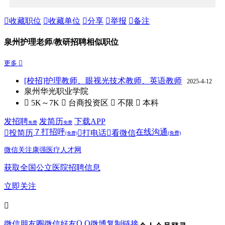

收藏职位

收藏单位

分享

举报

备注
泉州护理老师/教研招聘相似职位
更多 
[校招]护理教师、眼视光技术教师、英语教师
2025-4-12
泉州华光职业学院
 5K～7K
 台商投资区
 不限
 本科
发招聘
发简历
下载APP
免费
免费
７
打招呼
在线沟通

投简历

打电话

看微信
(免费)
(免费)
微信关注康强医疗人才网
获取全国公立医院招聘信息
立即关注

Q Q
微信朋友圈
微信好友
微博
复制链接