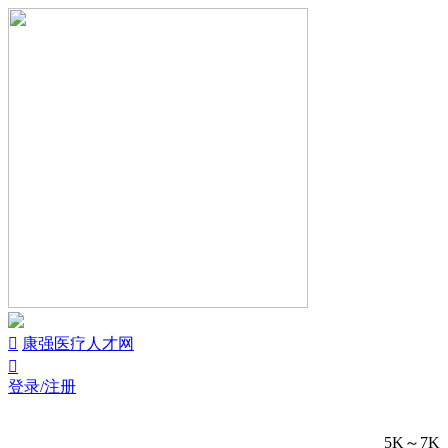


康强医疗人才网

登录/注册
5K～7K