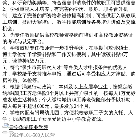
奖、科研资助奖励等。符合宿舍申请条件的教职工可提供宿舍
2、学校重视人才培养，有完善的学历、职称、职务晋升机
制，建立了完善的师资培养进修提高机制，可提供新入职教职
工培训、技能大赛培训、教学技能培训等各类培训进修及交流
机会。
3、为专任教师提供高校教师资格岗前培训和高校教师资格证
的考试与认定平台。
4、学校鼓励专任教师进一步提升学历，在职期间攻读硕士、
博士学位给予学费补贴和工作安排便利，其中读硕补贴3万
元，读博补贴5万元。
5、符合“泉州市高层次人才”等各类人才申报条件的优秀人
才，学校给予支持推荐申报，通过后可享受相应人才津贴、购
房补贴、体检等。
6、根据“涌泉行动政策”，本科及以上应届毕业生，按规定缴
纳城镇职工养老保险3个月以上并落户泉州的，按每人1万元标
准发放生活补贴；个人缴纳城镇职工养老保险部分予以补助，
每人每月不超过600元，最多发放24个月。
7、学校内配有附属幼儿园，方便我校教职工子女的入托、入
学；协助教职工子女享受周边中小学教育资源。
泉州华光职业学院
1992年
101-500人
民营