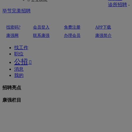
诊所招聘
-
毕节完美招聘
找密码?
会员登入
免费注册
APP下载
康强网
联系康强
办理会员
康强简介
找工作
职位
公招

消息
我的
招聘亮点
康强栏目