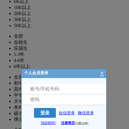
6K以上
10K以上
20K以上
30K以上
50K以上
全部
在校生
应届生
1-3年
4-6年
6年以上
×
个人会员登录
全部
初中
高中
中专
大专
本科
登录
硕士
短信登录
微信登录
博士
找回密码?
注册简历
(只需1分钟)