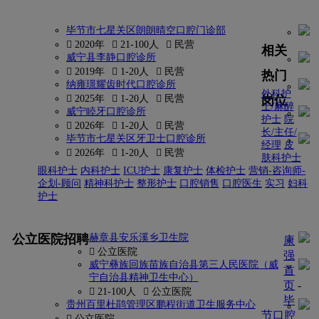
毕节市七星关区朗朗晴空口腔门诊部
 2020年
 21-100人
 民营
相关
威宁县李静口腔诊所
 2019年
 1-20人
 民营
热门
纳雍璟耀齿时代口腔诊所
外科护
岗位
 2025年
 1-20人
 民营
士/麻醉
威宁睦牙口腔诊所
护士
院
 2026年
 1-20人
 民营
长/主任/
毕节市七星关区牙卫士口腔诊所
经理
皮
 2026年
 1-20人
 民营
肤科护士
眼科护士
内科护士
ICU护士
康复护士
体检护士
营销-咨询师-
企划-顾问
精神科护士
整形护士
口腔销售
口腔医生
实习
妇科
护士
更多
公立医院招聘
赫章县安乐溪乡卫生院
康
 公立医院
强
威宁彝族回族苗族自治县第三人民医院（威
首
宁自治县精神卫生中心）
页
-
 21-100人
 公立医院
毕
贵州百里杜鹃管理区鹏程街道卫生服务中心
节口腔
 公立医院