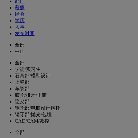
部门
薪酬
经验
学历
人事
发布时间
全部
中山
全部
学徒/实习生
石膏部/模型设计
上瓷部
车瓷部
胶托/排牙/正畸
隐义部
钢托部/电脑设计钢托
钢牙部/抛光/包埋
CAD/CAM/数控
全部