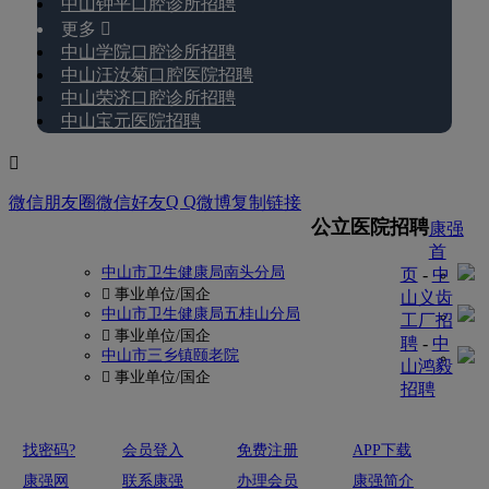
中山钟平口腔诊所招聘
更多 
中山学院口腔诊所招聘
中山汪汝菊口腔医院招聘
中山荣济口腔诊所招聘
中山宝元医院招聘

Q Q
微信朋友圈
微信好友
微博
复制链接
更多
公立医院招聘
康强
首
中山市卫生健康局南头分局
页
-
中
 事业单位/国企
山义齿
中山市卫生健康局五桂山分局
工厂招
 事业单位/国企
聘
-
中
中山市三乡镇颐老院
山鸿毅
 事业单位/国企
招聘
找密码?
会员登入
免费注册
APP下载
康强网
联系康强
办理会员
康强简介