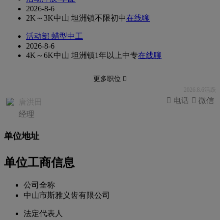
2026-8-6
2K～3K
中山 坦洲镇
不限
初中
在线聊
活动部 蜡型中工
2026-8-6
4K～6K
中山 坦洲镇
1年以上
中专
在线聊
更多职位 
2026.8.6活跃
 电话
 微信
唐洪田
经理
单位地址
单位工商信息
公司全称
中山市斯雅义齿有限公司
法定代表人