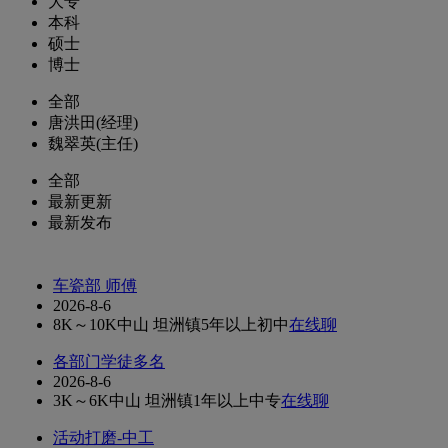
大专
本科
硕士
博士
全部
唐洪田(经理)
魏翠英(主任)
全部
最新更新
最新发布
车瓷部 师傅
2026-8-6
8K～10K
中山 坦洲镇
5年以上
初中
在线聊
各部门学徒多名
2026-8-6
3K～6K
中山 坦洲镇
1年以上
中专
在线聊
活动打磨-中工