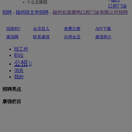
 公立医院
口腔门诊
招聘
-
福州段文华招聘
-
福州长源康鸣口腔门诊有限公司招聘
找密码?
会员登入
免费注册
APP下载
康强网
联系康强
办理会员
康强简介
找工作
职位
公招

消息
我的
招聘亮点
康强栏目