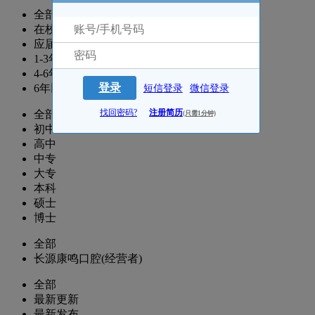
全部
在校生
应届生
1-3年
4-6年
登录
6年以上
短信登录
微信登录
找回密码?
注册简历
全部
(只需1分钟)
初中
高中
中专
大专
本科
硕士
博士
全部
长源康鸣口腔(经营者)
全部
最新更新
最新发布