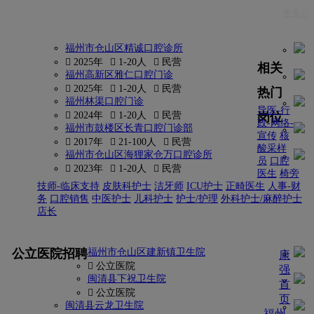
更多 
福州市仓山区精诚口腔诊所
 2025年
 1-20人
 民营
相关
福州高新区雅仁口腔门诊
 2025年
 1-20人
 民营
热门
福州林渠口腔门诊
导医-行
岗位
 2024年
 1-20人
 民营
政-网络-
福州市鼓楼区长青口腔门诊部
宣传
核
 2017年
 21-100人
 民营
酸采样
福州市仓山区海狸家仓万口腔诊所
员
口腔
 2023年
 1-20人
 民营
医生
椅旁
技师-临床支持
皮肤科护士
洁牙师
ICU护士
正畸医生
人事-财
务
口腔销售
中医护士
儿科护士
护士/护理
外科护士/麻醉护士
店长
更多
公立医院招聘
福州市仓山区建新镇卫生院
康
 公立医院
强
闽清县下祝卫生院
首
 公立医院
页
闽清县云龙卫生院
-
福州