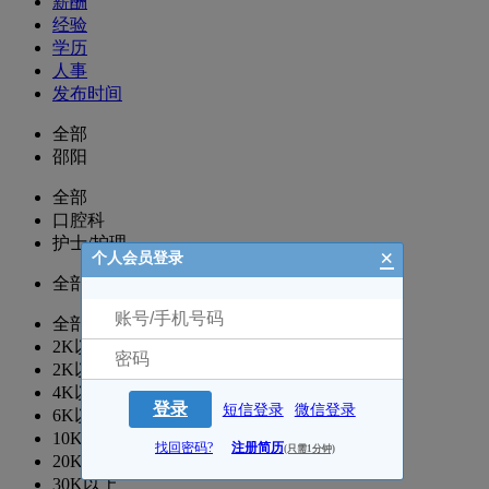
薪酬
经验
学历
人事
发布时间
全部
邵阳
全部
口腔科
护士/护理
×
个人会员登录
全部
全部
2K以下
2K以上
4K以上
登录
短信登录
微信登录
6K以上
10K以上
找回密码?
注册简历
(只需1分钟)
20K以上
30K以上