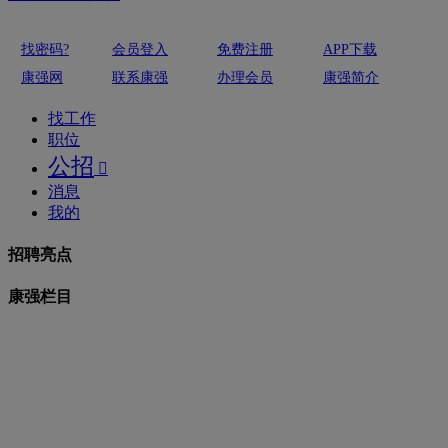
找密码?
会员登入
免费注册
APP下载
康强网
联系康强
办理会员
康强简介
找工作
职位
公招

消息
我的
招聘亮点
康强栏目