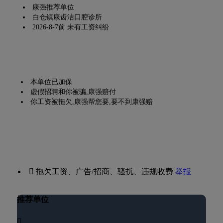
康强推荐单位
白仓镇康齿洁口腔诊所
2026-8-7前 未有工资纠纷
本单位已加保
虚假招聘和你被骗,康强赔付
你工资被拖欠,康强帮您要,要不到康强赔
 拖欠工资、广告/招商、骚扰、违规收费
举报
推荐单位
