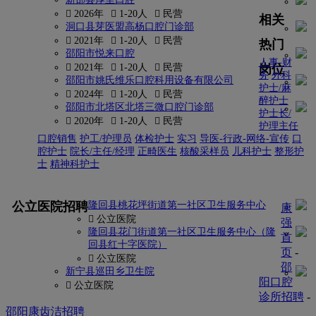
 2026年
 1-20人
 民营
相关
洞口县芽医盟高杨口腔门诊部
 2021年
 1-20人
 民营
热门
邵阳市悦来口腔
人事-财
岗位
 2021年
 1-20人
 民营
务
外科
邵阳市姚氏维乐口腔科用设备有限公司
护士/麻
 2024年
 1-20人
 民营
醉护士
邵阳市北塔区北塔三微口腔门诊部
护士长/
 2020年
 1-20人
 民营
护理主任
口腔销售
护工/护理员
体检护士
实习
导医-行政-网络-宣传
口
腔护士
院长/主任/经理
正畸医生
核酸采样员
儿科护士
整形护
士
精神科护士
更多
公立医院招聘
隆回县桃花坪街道第一社区卫生服务中心
康
 公立医院
强
隆回县花门街道第一社区卫生服务中心（隆
首
回县红十字医院）
页
-
 公立医院
邵
新宁县巡田乡卫生院
阳口腔
 公立医院
诊所招聘
-
邵阳康齿洁招聘