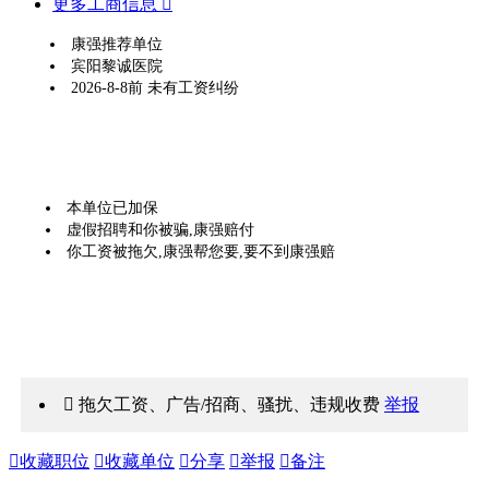
更多工商信息 
康强推荐单位
宾阳黎诚医院
2026-8-8前 未有工资纠纷
本单位已加保
虚假招聘和你被骗,康强赔付
你工资被拖欠,康强帮您要,要不到康强赔
 拖欠工资、广告/招商、骚扰、违规收费
举报

收藏职位

收藏单位

分享

举报

备注