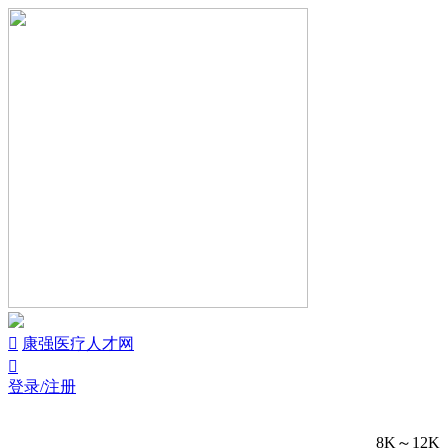


康强医疗人才网

登录/注册
8K～12K