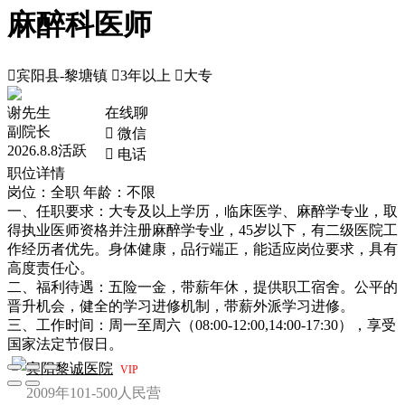
麻醉科医师

宾阳县-黎塘镇

3年以上

大专
谢先生
在线聊
副院长
 微信
2026.8.8活跃
 电话
职位详情
岗位：全职
年龄：不限
一、任职要求：大专及以上学历，临床医学、麻醉学专业，取
得执业医师资格并注册麻醉学专业，45岁以下，有二级医院工
作经历者优先。身体健康，品行端正，能适应岗位要求，具有
高度责任心。
二、福利待遇：五险一金，带薪年休，提供职工宿舍。公平的
晋升机会，健全的学习进修机制，带薪外派学习进修。
三、工作时间：周一至周六（08:00-12:00,14:00-17:30），享受
国家法定节假日。
宾阳黎诚医院
VIP
2009年
101-500人
民营