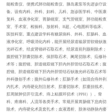
能检查仪、便携式肺功能检查仪、胰岛素泵等先进诊疗设
备。设有内科、外科、妇科、儿科、急诊医学科、中医康
复科、血液净化室、胃肠镜室、支气管镜室、肺功能检查
室、手术室、检验科、放射科、B超、心电图科等临床、
医技科室。重点建设学科有糖尿病科、外科、肛肠科、血
液净化室、呼吸消化内科，能开展经尿道输尿管软镜钬激
光碎石术、经皮肾镜碎石取石术、经尿道前列腺剜除术；
腹腔镜下胆囊切除术、保胆取石术、阑尾切除术、疝修补
术等；腹腔镜、胆道镜双镜下肝内外胆管结石取石术；腹
腔镜、胆道镜双镜下肝内外胆管结石钬激光碎石取石术等
外科微创手术；腹外疝修补术；肛肠手术（如混合痔外剥
内扎术、内痔硬化剂注射术、肛瘘切除术、肛瘘挂线术、
肛周脓肿切开引流术、痔上粘膜环切术（PPH））、骨
科、疼痛科、人流等各类手术。常规开展胃肠镜下息肉切
除术、内痔硬化术及套扎术；血液透析、肢体动静脉内瘘