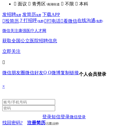
 面议
 青秀区·
 不限
 本科
南湖街道
发招聘
发简历
下载APP
免费
免费
７
打招呼
在线沟通

投简历

打电话

看微信
(免费)
(免费)
微信关注康强医疗人才网
获取全国公立医院招聘信息
立即关注

Q Q
微信朋友圈
微信好友
微博
复制链接
个人会员登录
×
登录
短信登录
微信登录
找回密码?
注册简历
(只需1分钟)