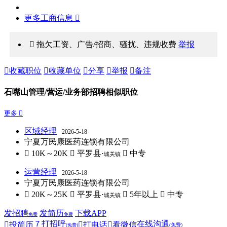
更多工商信息 
 拖欠工资、广告/招商、骚扰、违规收费
举报

收藏职位

收藏单位

分享

举报

备注
石嘴山管理/营运/业务部招聘相似职位
更多 
区域经理
2026-5-18
宁夏万民康医药连锁有限公司
 10K～20K
 平罗县·
 中专
城关镇
运营经理
2026-5-18
宁夏万民康医药连锁有限公司
 20K～25K
 平罗县·
 5年以上
 中专
城关镇
发招聘
发简历
下载APP
免费
免费
７
打招呼
在线沟通

投简历

打电话

看微信
(免费)
(免费)