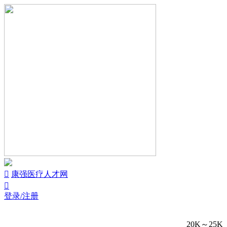


康强医疗人才网

登录/注册
20K～25K