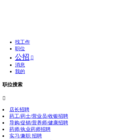
找工作
职位
公招

消息
我的
职位搜索

店长招聘
药工/药士/营业员/收银招聘
导购/促销/营养师/健康招聘
药师/执业药师招聘
实习/兼职 招聘