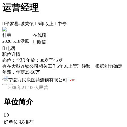
运营经理

平罗县-城关镇

5年以上

中专
杜荣
在线聊
2026.5.18活跃
 微信
 电话
职位详情
岗位：全职
年龄：30岁至45岁
有在大型连锁公司相关工作5年以上管理经验，根据能力确定
年薪，年薪25-50万
宁夏万民康医药连锁有限公司
VIP
2006年
21-100人
民营
单位简介

0
好单位 我推荐