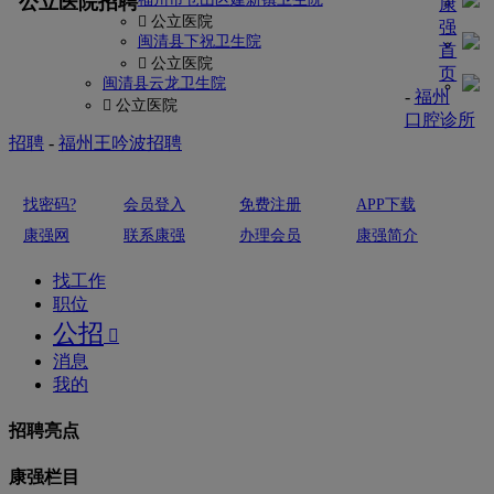
公立医院招聘
康
 公立医院
强
闽清县下祝卫生院
首
 公立医院
页
闽清县云龙卫生院
-
福州
 公立医院
口腔诊所
招聘
-
福州王吟波招聘
找密码?
会员登入
免费注册
APP下载
康强网
联系康强
办理会员
康强简介
找工作
职位
公招

消息
我的
招聘亮点
康强栏目