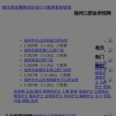
Q Q
微信朋友圈
微信好友
微博
复制链接
福州口腔诊所招聘
更多 
福州市仓山区精诚口腔诊所
 2025年
 1-20人
 民营
相关
福州高新区雅仁口腔门诊
 2025年
 1-20人
 民营
热门
福州林渠口腔门诊
护工/护
岗位
 2024年
 1-20人
 民营
理员
种
福州市鼓楼区长青口腔门诊部
植医生
 2017年
 21-100人
 民营
康复护
福州市仓山区海狸家仓万口腔诊所
士
儿科
 2023年
 1-20人
 民营
护士
营销-
咨询师-企划-顾问
精神科护士
人事-财务
体检护士
口腔医生
整形护士
眼科护士
皮肤科护士
外科护士/麻醉护士
实习
导医-
行政-网络-宣传
更多
福州市仓山区建新镇卫生院