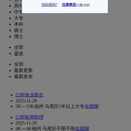
找回密码?
注册简历
高中
(只需1分钟)
中专
大专
本科
硕士
博士
全部
鋆波
全部
最新更新
最新发布
口腔执业医生
2025-11-29
5K～15K
福州 马尾区
1年以上
大专
在线聊
口腔医师助理
2025-11-29
4K～6K
福州 马尾区
不限
不限
在线聊