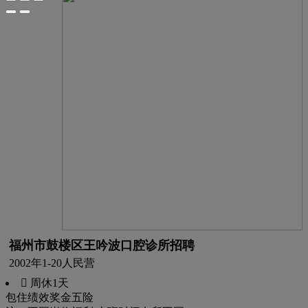
福州市鼓楼区王吟波口腔诊所招聘
2002年
1-20人
民营
 周休1天
包住
绩效奖金
五险