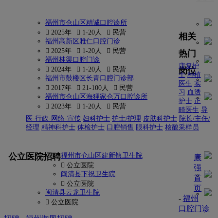
福州市仓山区精诚口腔诊所
 2025年
 1-20人
 民营
相关
福州高新区雅仁口腔门诊
 2025年
 1-20人
 民营
热门
福州林渠口腔门诊
康复护
岗位
 2024年
 1-20人
 民营
士
种植
福州市鼓楼区长青口腔门诊部
医生
实
 2017年
 21-100人
 民营
习
血透
福州市仓山区海狸家仓万口腔诊所
护士
正
 2023年
 1-20人
 民营
畸医生
导
医-行政-网络-宣传
妇科护士
护士/护理
皮肤科护士
院长/主任/
经理
精神科护士
体检护士
口腔销售
眼科护士
核酸采样员
更多
公立医院招聘
福州市仓山区建新镇卫生院
康
 公立医院
强
闽清县下祝卫生院
首
 公立医院
页
闽清县云龙卫生院
-
福州
 公立医院
口腔门诊