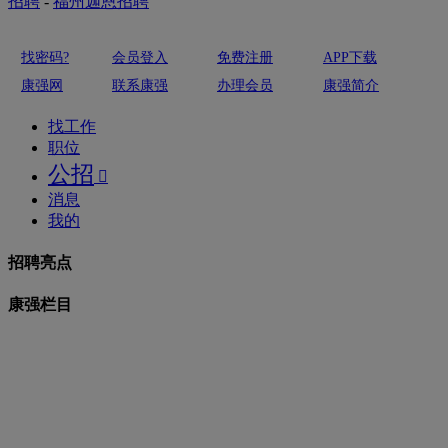
招聘
-
福州迦恩招聘
找密码?
会员登入
免费注册
APP下载
康强网
联系康强
办理会员
康强简介
找工作
职位
公招

消息
我的
招聘亮点
康强栏目