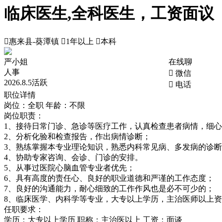
临床医生,全科医生，工资面议

惠来县-葵潭镇

1年以上

本科
严小姐
在线聊
人事
 微信
2026.8.5活跃
 电话
职位详情
岗位：全职
年龄：不限
岗位职责：
1、接待日常门诊、急诊等医疗工作，认真检查患者病情，细
2、分析化验和检查报告，作出病情诊断；
3、熟练掌握本专业理论知识，熟悉内科常见病、多发病的诊
4、协助专家咨询、会诊、门诊的安排。
5、从事过医院心脑血管专业者优先；
6、具有高度的责任心、良好的职业道德和严谨的工作态度；
7、良好的沟通能力，耐心细致的工作作风也是必不可少的；
8、临床医学、内科学等专业，大专以上学历，主治医师以上
任职要求：
学历：大专以上学历 职称：主治医以上 工资：面谈