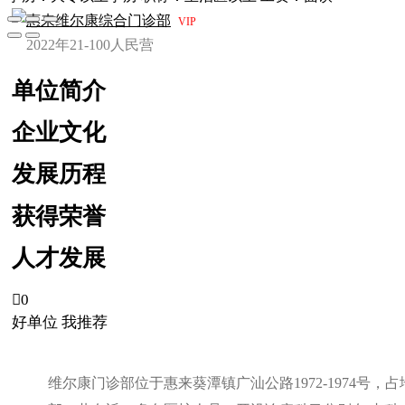
惠来维尔康综合门诊部
VIP
2022年
21-100人
民营
单位简介
企业文化
发展历程
获得荣誉
人才发展

0
好单位 我推荐
维尔康门诊部位于惠来葵潭镇广汕公路1972-1974号