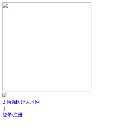

康强医疗人才网

登录/注册