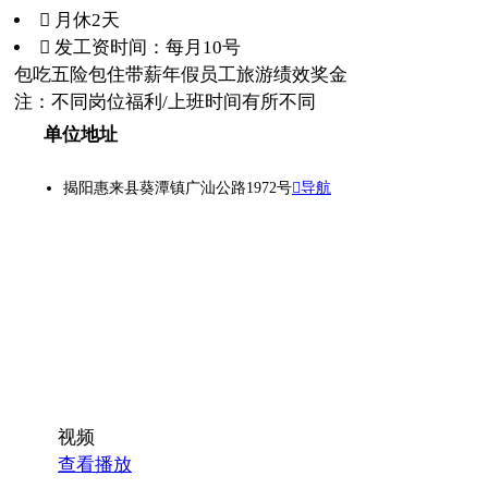
 月休2天
 发工资时间：每月10号
包吃
五险
包住
带薪年假
员工旅游
绩效奖金
注：不同岗位福利/上班时间有所不同
单位地址
揭阳惠来县葵潭镇广汕公路1972号
导航
视频
查看播放