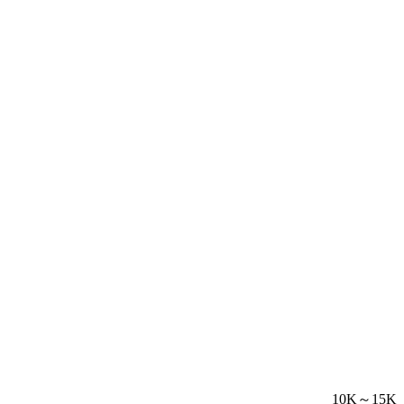

10K～15K