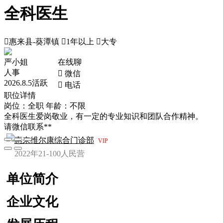
全科医生

惠来县-葵潭镇

1年以上

大专
严小姐
在线聊
人事
 微信
2026.8.5活跃
 电话
职位详情
岗位：全职
年龄：不限
全科医生爱岗敬业，有一定的专业知识和团队合作精神。
请微信联系**
惠来维尔康综合门诊部
VIP
2022年
21-100人
民营
单位简介
企业文化