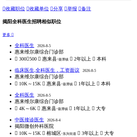

收藏职位

收藏单位

分享

举报

备注
揭阳全科医生招聘相似职位
更多 
全科医生
2026-8-5
惠来维尔康综合门诊部
 300～500
 惠来县·
 2年以上
 本科
葵潭镇
临床医生,全科医生，工资面议
2026-8-5
惠来维尔康综合门诊部
 10K～15K
 惠来县·
 1年以上
 本科
葵潭镇
全科医生
2026-8-5
惠来维尔康综合门诊部
 4K～6K
 惠来县·
 1年以上
 大专
葵潭镇
中医接诊医生
2026-8-4
揭阳微创外科医院
 10K～15K
 榕城区·
 3年以上
 大专
东兴街道