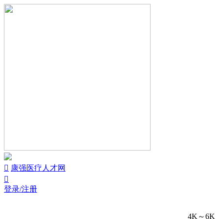


康强医疗人才网

登录/注册
4K～6K