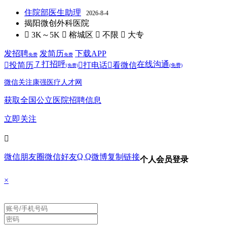
住院部医生助理
2026-8-4
揭阳微创外科医院
 3K～5K
 榕城区
 不限
 大专
发招聘
发简历
下载APP
免费
免费
７
打招呼
在线沟通

投简历

打电话

看微信
(免费)
(免费)
微信关注康强医疗人才网
获取全国公立医院招聘信息
立即关注

Q Q
微信朋友圈
微信好友
微博
复制链接
个人会员登录
×