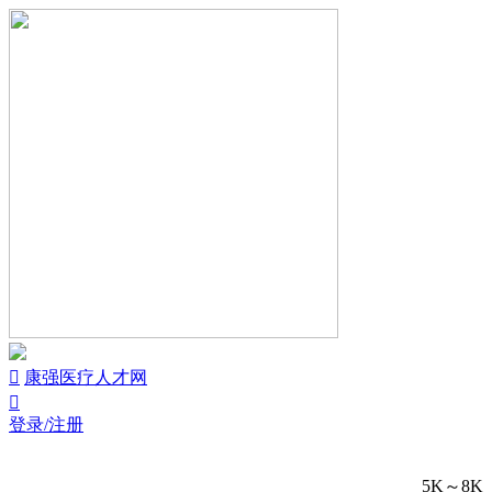


康强医疗人才网

登录/注册
5K～8K