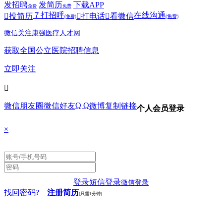
发招聘
发简历
下载APP
免费
免费
７
打招呼
在线沟通

投简历

打电话

看微信
(免费)
(免费)
微信关注康强医疗人才网
获取全国公立医院招聘信息
立即关注

Q Q
微信朋友圈
微信好友
微博
复制链接
个人会员登录
×
登录
短信登录
微信登录
找回密码?
注册简历
(只需1分钟)