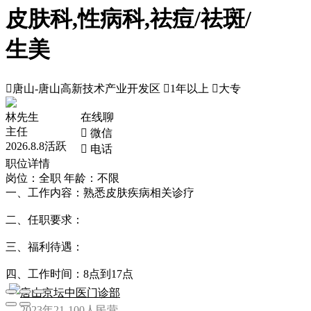
皮肤科,性病科,祛痘/祛斑/
生美

唐山-唐山高新技术产业开发区

1年以上

大专
林先生
在线聊
主任
 微信
2026.8.8活跃
 电话
职位详情
岗位：全职
年龄：不限
一、工作内容：熟悉皮肤疾病相关诊疗
二、任职要求：
三、福利待遇：
四、工作时间：8点到17点
唐山京坛中医门诊部
2023年
21-100人
民营