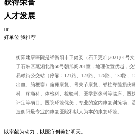
获得荣誉
人才发展

0
好单位 我推荐
衡阳建康医院是经衡阳市卫健委（石卫更准[2021]0
于石鼓区蒸湘北路60号朝旭阁201室，地理位置优越，
易赖街公交站（停靠：121路、123路、126路、130路
出血、脑梗塞）偏瘫康复、骨关节康复、脊柱脊髓损伤
科、疼痛科、体检科、检验科、医学影像科等临床、医
评定等项目。医院环境优美，专业的室内康复训练场、温
造衡阳最专业的康复医院和以人为本的康复环境。
以率献为动力，以医疗创美好明天。