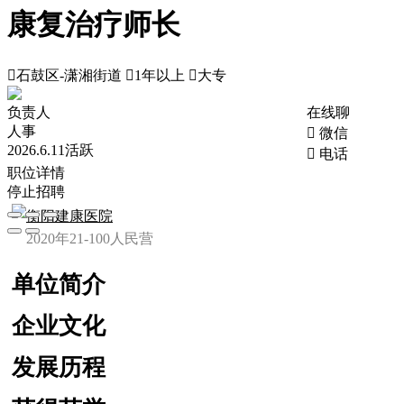
康复治疗师长

石鼓区-潇湘街道

1年以上

大专
负责人
在线聊
人事
 微信
2026.6.11活跃
 电话
职位详情
停止招聘
衡阳建康医院
2020年
21-100人
民营
单位简介
企业文化
发展历程