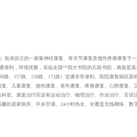
1号文）批准设立的一家集神经康复、骨关节康复及慢性疼痛康复
交通便利，环境优雅，东临全国**四大书院的石鼓书院，南面是蒸
、138路、157路、158路、172路）交通非常便利。医院康复病
康复、儿童康复、烧伤康复、老年康复、疼痛康复、心肺康复、
技科室。康复治疗区设有运动治疗、物理治疗、作业治疗、言语
馨的居家病房、中央空调、24小时热水、全覆盖无线网络、数