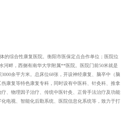
于一体的综合性康复医院。衡阳市医保定点合作单位；医院位
水河畔，西侧有南华大学附属**医院。医院门前50米就是
区面积3000余平方米。总床位68张，开设神经康复、脑卒中（脑
工伤康复等特色康复专科，同时设有中医科、针灸科、推拿
治疗、物理因子治疗、传统中医针灸、正骨手法治疗及功能
字化电视、智能化后勤系统、医院信息化系统等，致力于打