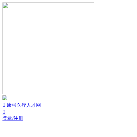

康强医疗人才网

登录/注册