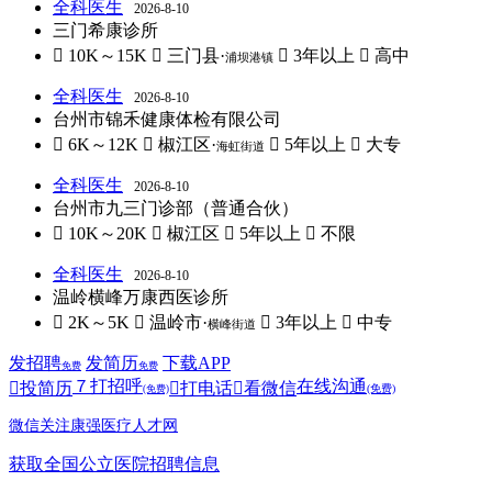
全科医生
2026-8-10
三门希康诊所
 10K～15K
 三门县·
 3年以上
 高中
浦坝港镇
全科医生
2026-8-10
台州市锦禾健康体检有限公司
 6K～12K
 椒江区·
 5年以上
 大专
海虹街道
全科医生
2026-8-10
台州市九三门诊部（普通合伙）
 10K～20K
 椒江区
 5年以上
 不限
全科医生
2026-8-10
温岭横峰万康西医诊所
 2K～5K
 温岭市·
 3年以上
 中专
横峰街道
发招聘
发简历
下载APP
免费
免费
７
打招呼
在线沟通

投简历

打电话

看微信
(免费)
(免费)
微信关注康强医疗人才网
获取全国公立医院招聘信息