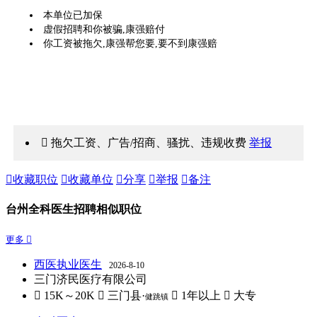
本单位已加保
虚假招聘和你被骗,康强赔付
你工资被拖欠,康强帮您要,要不到康强赔
 拖欠工资、广告/招商、骚扰、违规收费
举报

收藏职位

收藏单位

分享

举报

备注
台州全科医生招聘相似职位
更多 
西医执业医生
2026-8-10
三门济民医疗有限公司
 15K～20K
 三门县·
 1年以上
 大专
健跳镇