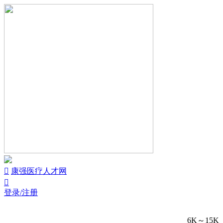


康强医疗人才网

登录/注册
6K～15K