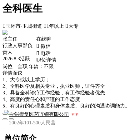
全科医生

玉环市-玉城街道

1年以上

大专
张主任
在线聊
行政人事部负
 微信
责人
 电话
2026.8.3活跃
职位详情
岗位：全职
年龄：不限
详情面议
1、大专或以上学历；
2、全科医学及相关专业，执业医师，证件齐全
3、具备全科诊疗工作经验，有工作经验者优先
4、高度的责任心和严谨的工作态度
5、有良好的心理素质和身体素质、良好的沟通协调能力。
台州康复医药连锁有限公司
VIP
2002年
101-500人
民营
单位简介