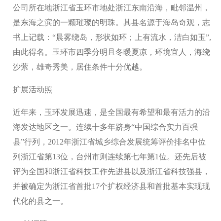
公司所在地浙江省玉环市地处浙江东南沿海，毗邻温州，
是东海之滨的一颗璀璨的明珠。其县名源于海岛奇观，志
书上记载：“晨雾绕岛，形状如环；上有流水，洁白如玉”,
由此得名。玉环市四季分明且冬暖夏凉，环境宜人，海绕
沙萦，雄奇秀美，居住条件十分优越。
扩展活动照
近年来，玉环发展迅速，是全国最有希望和最有活力的沿
海发达地区之一。连续十多年跻身“中国综合实力百强
县”行列，2012年浙江省城乡综合发展统筹评价排名中位
列浙江省第13位，台州市则连续第七年第1位。还先后被
评为全国和浙江省科技工作先进县以及浙江省科技强县，
并被确定为浙江省首批17个扩权经济县和首批基本实现现
代化的县之一。