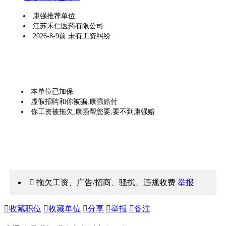
康强推荐单位
江苏禾仁医药有限公司
2026-8-9前 未有工资纠纷
本单位已加保
虚假招聘和你被骗,康强赔付
你工资被拖欠,康强帮您要,要不到康强赔
 拖欠工资、广告/招商、骚扰、违规收费
举报

收藏职位

收藏单位

分享

举报

备注