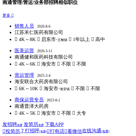
南通管理/营运/业务部招聘相似职位
更多 
销售人员
2026-8-6
江苏禾仁医药有限公司
 4K～8K
 启东市·
 1年以上
 高中
王鲍镇
医美运营
2026-3-11
南通健和医药科技有限公司
 4K～6K
 海安市
 不限
 不限
营运管理
2025-3-4
海安联合大药房有限公司
 6K～10K
 海安市·
 不限
 不限
海安镇
商保运营专员
2023-8-2
南通普泽大药房
 4K～5K
 海安市
 不限
 大专
发招聘
发简历
下载APP
免费
免费
７
打招呼
在线沟通

投简历

打电话

看微信
(免费)
(免费)