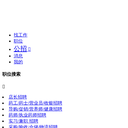
找工作
职位
公招

消息
我的
职位搜索

店长招聘
药工/药士/营业员/收银招聘
导购/促销/营养师/健康招聘
药师/执业药师招聘
实习/兼职 招聘
采购/验收/仓储/物流招聘