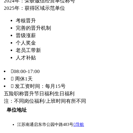
2024年：荣获诚信经营单位称号
2025年：获得区域示范单位
考核晋升
完善的晋升机制
晋级涨薪
个人奖金
老员工带新
人才补贴
08:00-17:00
 周休1天
 发工资时间：每月15号
五险
职称晋升
节日福利
生日福利
注：不同岗位福利/上班时间有所不同
单位地址
江苏南通启东市公园中路483号
导航