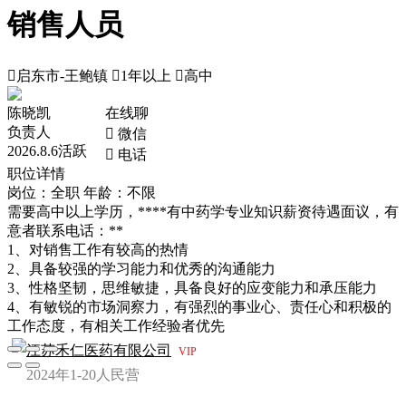
销售人员

启东市-王鲍镇

1年以上

高中
陈晓凯
在线聊
负责人
 微信
2026.8.6活跃
 电话
职位详情
岗位：全职
年龄：不限
需要高中以上学历，****有中药学专业知识薪资待遇面议，有
意者联系电话：**
1、对销售工作有较高的热情
2、具备较强的学习能力和优秀的沟通能力
3、性格坚韧，思维敏捷，具备良好的应变能力和承压能力
4、有敏锐的市场洞察力，有强烈的事业心、责任心和积极的
工作态度，有相关工作经验者优先
江苏禾仁医药有限公司
VIP
2024年
1-20人
民营