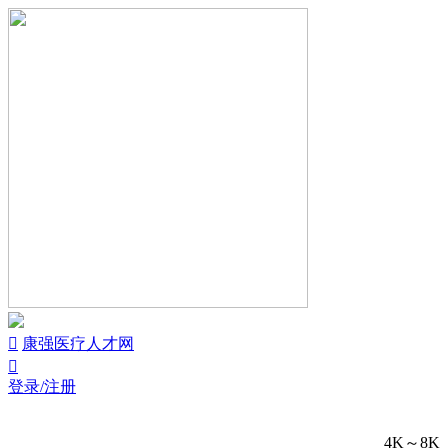


康强医疗人才网

登录/注册
4K～8K