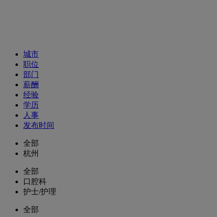
招聘职位
城市
职位
部门
薪酬
经验
学历
人事
发布时间
全部
杭州
全部
口腔科
护士/护理
全部