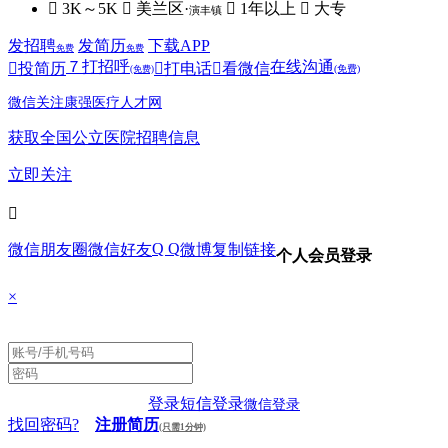
 3K～5K
 美兰区·
 1年以上
 大专
演丰镇
发招聘
发简历
下载APP
免费
免费
７
打招呼
在线沟通

投简历

打电话

看微信
(免费)
(免费)
微信关注康强医疗人才网
获取全国公立医院招聘信息
立即关注

Q Q
微信朋友圈
微信好友
微博
复制链接
个人会员登录
×
登录
短信登录
微信登录
找回密码?
注册简历
(只需1分钟)