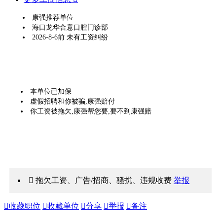
康强推荐单位
海口龙华合意口腔门诊部
2026-8-6前 未有工资纠纷
本单位已加保
虚假招聘和你被骗,康强赔付
你工资被拖欠,康强帮您要,要不到康强赔
 拖欠工资、广告/招商、骚扰、违规收费
举报

收藏职位

收藏单位

分享

举报

备注