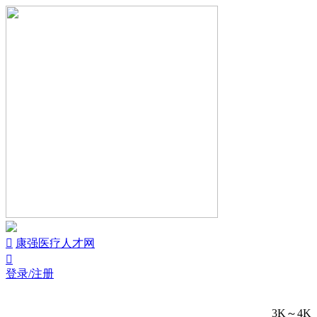


康强医疗人才网

登录/注册
3K～4K